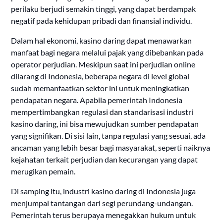
perilaku berjudi semakin tinggi, yang dapat berdampak
negatif pada kehidupan pribadi dan finansial individu.
Dalam hal ekonomi, kasino daring dapat menawarkan
manfaat bagi negara melalui pajak yang dibebankan pada
operator perjudian. Meskipun saat ini perjudian online
dilarang di Indonesia, beberapa negara di level global
sudah memanfaatkan sektor ini untuk meningkatkan
pendapatan negara. Apabila pemerintah Indonesia
mempertimbangkan regulasi dan standarisasi industri
kasino daring, ini bisa mewujudkan sumber pendapatan
yang signifikan. Di sisi lain, tanpa regulasi yang sesuai, ada
ancaman yang lebih besar bagi masyarakat, seperti naiknya
kejahatan terkait perjudian dan kecurangan yang dapat
merugikan pemain.
Di samping itu, industri kasino daring di Indonesia juga
menjumpai tantangan dari segi perundang-undangan.
Pemerintah terus berupaya menegakkan hukum untuk