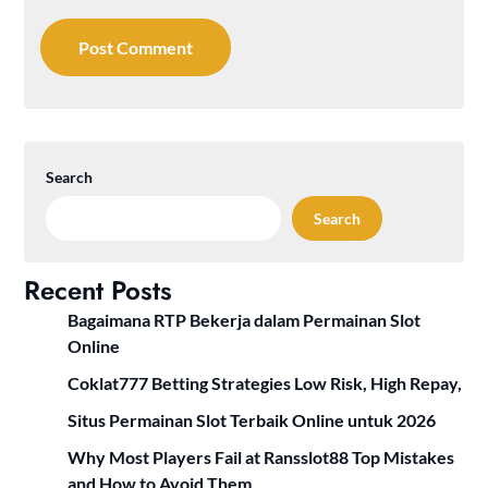
Search
Search
Recent Posts
Bagaimana RTP Bekerja dalam Permainan Slot
Online
Coklat777 Betting Strategies Low Risk, High Repay,
Situs Permainan Slot Terbaik Online untuk 2026
Why Most Players Fail at Ransslot88 Top Mistakes
and How to Avoid Them