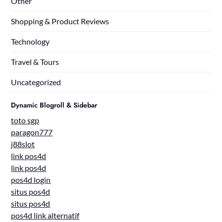
Other
Shopping & Product Reviews
Technology
Travel & Tours
Uncategorized
Dynamic Blogroll & Sidebar
toto sgp
paragon777
j88slot
link pos4d
link pos4d
pos4d login
situs pos4d
situs pos4d
pos4d link alternatif