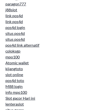
paragon777
j88slot
link pos4d
link pos4d
pos4d login
situs pos4d
situs pos4d
pos4d link alternatif
coloksgp
mpo100
Atomic wallet
kijangtoto
slot online
pos4d toto
M88 login
info mpo100
Slot gacor Hari ini
lenteraslot
situs gacor