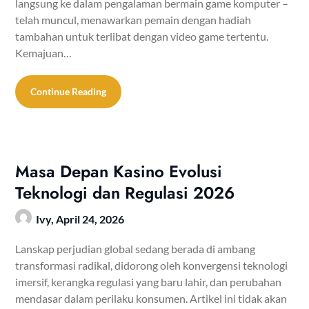
langsung ke dalam pengalaman bermain game komputer –
telah muncul, menawarkan pemain dengan hadiah
tambahan untuk terlibat dengan video game tertentu.
Kemajuan…
Continue Reading
Masa Depan Kasino Evolusi
Teknologi dan Regulasi 2026
Ivy,
April 24, 2026
Lanskap perjudian global sedang berada di ambang
transformasi radikal, didorong oleh konvergensi teknologi
imersif, kerangka regulasi yang baru lahir, dan perubahan
mendasar dalam perilaku konsumen. Artikel ini tidak akan