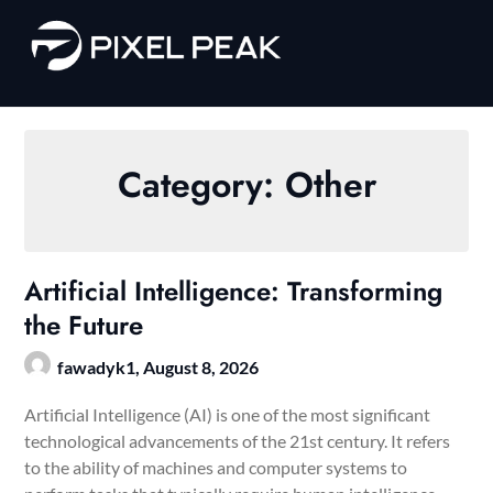
Skip
to
content
Category:
Other
Artificial Intelligence: Transforming
the Future
fawadyk1,
August 8, 2026
Artificial Intelligence (AI) is one of the most significant
technological advancements of the 21st century. It refers
to the ability of machines and computer systems to