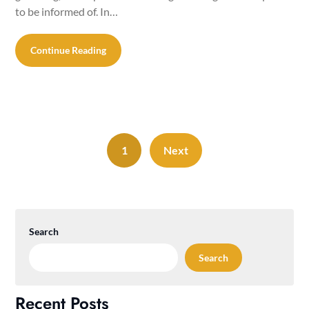
to be informed of. In…
Continue Reading
1
Next
Search
Search
Recent Posts