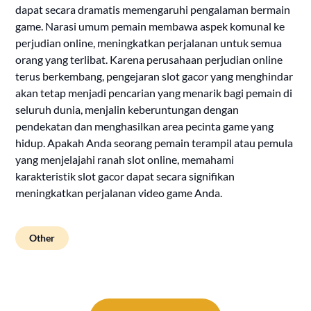
dapat secara dramatis memengaruhi pengalaman bermain
game. Narasi umum pemain membawa aspek komunal ke
perjudian online, meningkatkan perjalanan untuk semua
orang yang terlibat. Karena perusahaan perjudian online
terus berkembang, pengejaran slot gacor yang menghindar
akan tetap menjadi pencarian yang menarik bagi pemain di
seluruh dunia, menjalin keberuntungan dengan
pendekatan dan menghasilkan area pecinta game yang
hidup. Apakah Anda seorang pemain terampil atau pemula
yang menjelajahi ranah slot online, memahami
karakteristik slot gacor dapat secara signifikan
meningkatkan perjalanan video game Anda.
Other
Post