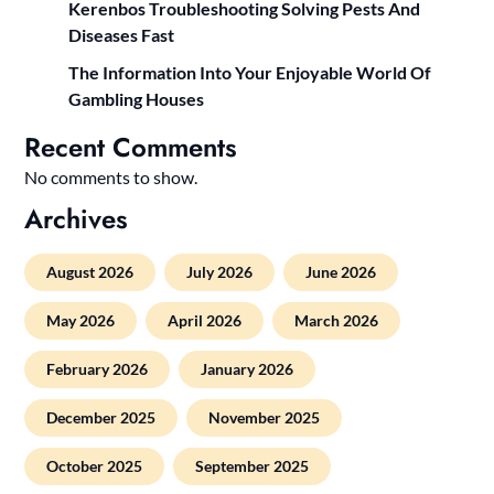
Kerenbos Troubleshooting Solving Pests And
Diseases Fast
The Information Into Your Enjoyable World Of
Gambling Houses
Recent Comments
No comments to show.
Archives
August 2026
July 2026
June 2026
May 2026
April 2026
March 2026
February 2026
January 2026
December 2025
November 2025
October 2025
September 2025