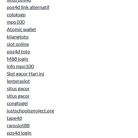
pos4d link alternatif
coloksgp
mpo100
Atomic wallet
kijangtoto
slot online
pos4d toto
M88 login
info mpo100
Slot gacor Hari ini
lenteraslot
situs gacor
situs gacor
congtogel
justschoolsproject.org
tape4d
ransslot88
pos4d login