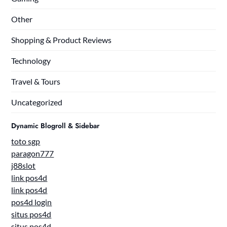
Other
Shopping & Product Reviews
Technology
Travel & Tours
Uncategorized
Dynamic Blogroll & Sidebar
toto sgp
paragon777
j88slot
link pos4d
link pos4d
pos4d login
situs pos4d
situs pos4d