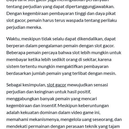
tentang perjudian yang dapat dipertanggungjawabkan.
Dengan kegembiraan pembayaran tinggi dan daya pikat
slot gacor, pemain harus terus waspada tentang perilaku
perjudian mereka.
Waktu, meskipun tidak selalu dapat dikendalikan, dapat
berperan dalam pengalaman pemain dengan slot gacor.
Beberapa pemain percaya bahwa slot lebih mungkin untuk
membayar ketika lebih sedikit orang di sekitar, karena
sistem tertentu mungkin mengaktifkan pembayaran
berdasarkan jumlah pemain yang terlibat dengan mesin.
Sebagai kesimpulan,
slot gacor
mewujudkan sensasi
perjudian dan keinginan untuk hasil positif,
menggabungkan banyak pemain yang mencari
kegembiraan dan insentif. Meskipun keberuntungan
adalah kekuatan dominan dalam video game ini,
memahami mekanismenya, mengelola uang seseorang, dan
mendekati permainan dengan perasaan teknik yang tajam