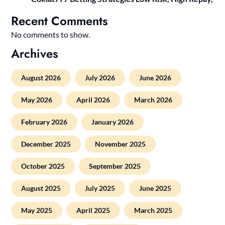
Recent Comments
No comments to show.
Archives
August 2026
July 2026
June 2026
May 2026
April 2026
March 2026
February 2026
January 2026
December 2025
November 2025
October 2025
September 2025
August 2025
July 2025
June 2025
May 2025
April 2025
March 2025