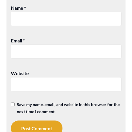
Name
*
Email
*
Website
Save my name, email, and website in this browser for the
next time I comment.