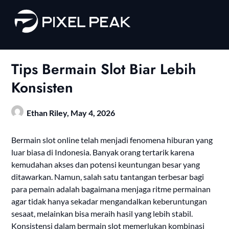
Skip
to
content
Tips Bermain Slot Biar Lebih
Konsisten
Ethan Riley,
May 4, 2026
Bermain slot online telah menjadi fenomena hiburan yang
luar biasa di Indonesia. Banyak orang tertarik karena
kemudahan akses dan potensi keuntungan besar yang
ditawarkan. Namun, salah satu tantangan terbesar bagi
para pemain adalah bagaimana menjaga ritme permainan
agar tidak hanya sekadar mengandalkan keberuntungan
sesaat, melainkan bisa meraih hasil yang lebih stabil.
Konsistensi dalam bermain slot memerlukan kombinasi