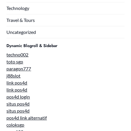
Technology
Travel & Tours
Uncategorized
Dynamic Blogroll & Sidebar
techno002
toto sgp
paragon777
j88slot
link pos4d
link pos4d
pos4d login
situs pos4d
situs pos4d
pos4d link alternatif
coloksgp