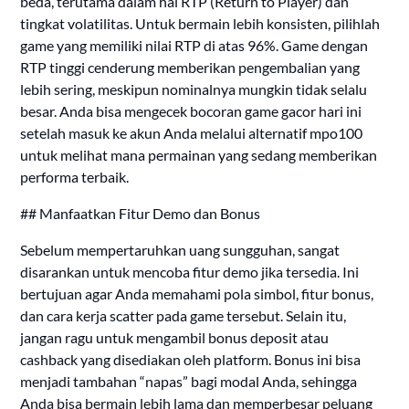
beda, terutama dalam hal RTP (Return to Player) dan
tingkat volatilitas. Untuk bermain lebih konsisten, pilihlah
game yang memiliki nilai RTP di atas 96%. Game dengan
RTP tinggi cenderung memberikan pengembalian yang
lebih sering, meskipun nominalnya mungkin tidak selalu
besar. Anda bisa mengecek bocoran game gacor hari ini
setelah masuk ke akun Anda melalui alternatif mpo100
untuk melihat mana permainan yang sedang memberikan
performa terbaik.
## Manfaatkan Fitur Demo dan Bonus
Sebelum mempertaruhkan uang sungguhan, sangat
disarankan untuk mencoba fitur demo jika tersedia. Ini
bertujuan agar Anda memahami pola simbol, fitur bonus,
dan cara kerja scatter pada game tersebut. Selain itu,
jangan ragu untuk mengambil bonus deposit atau
cashback yang disediakan oleh platform. Bonus ini bisa
menjadi tambahan “napas” bagi modal Anda, sehingga
Anda bisa bermain lebih lama dan memperbesar peluang