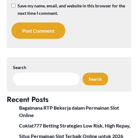
Save my name, email, and website in this browser for the
next time I comment.
Search
Search
Recent Posts
Bagaimana RTP Bekerja dalam Permainan Slot
Online
Coklat777 Betting Strategies Low Risk, High Repay,
Situs Permainan Slot Terbaik Online untuk 2026