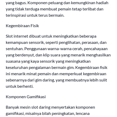
yang bagus. Komponen peluang dan kemungkinan hadiah
yang tidak terduga membuat pemain tetap terlibat dan
terinspirasi untuk terus bermain.
Kegembiraan Fisik
Slot internet dibuat untuk meningkatkan beberapa
kemampuan sensorik, seperti penglihatan, perasaan, dan
sentuhan. Penggunaan warna-warna cerah, pencahayaan
yang berdenyut, dan klip suara yang menarik menghasilkan
suasana yang kaya sensorik yang meningkatkan
keseluruhan pengalaman bermain gim. Kegembiraan fisik
ini menarik minat pemain dan memperkuat kegembiraan
sebenarnya dari gim daring, yang membuatnya lebih sulit
untuk berhenti.
Komponen Gamifikasi
Banyak mesin slot daring menyertakan komponen
gamifikasi, misalnya bilah peningkatan, lencana