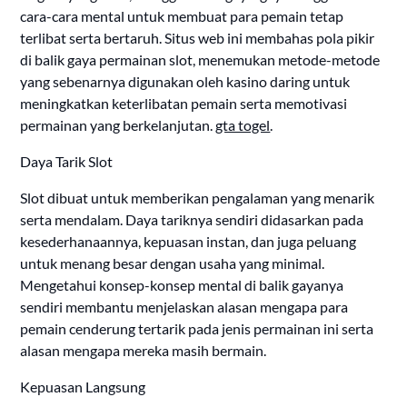
cara-cara mental untuk membuat para pemain tetap
terlibat serta bertaruh. Situs web ini membahas pola pikir
di balik gaya permainan slot, menemukan metode-metode
yang sebenarnya digunakan oleh kasino daring untuk
meningkatkan keterlibatan pemain serta memotivasi
permainan yang berkelanjutan.
gta togel
.
Daya Tarik Slot
Slot dibuat untuk memberikan pengalaman yang menarik
serta mendalam. Daya tariknya sendiri didasarkan pada
kesederhanaannya, kepuasan instan, dan juga peluang
untuk menang besar dengan usaha yang minimal.
Mengetahui konsep-konsep mental di balik gayanya
sendiri membantu menjelaskan alasan mengapa para
pemain cenderung tertarik pada jenis permainan ini serta
alasan mengapa mereka masih bermain.
Kepuasan Langsung