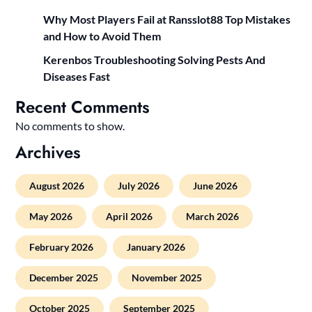
Why Most Players Fail at Ransslot88 Top Mistakes
and How to Avoid Them
Kerenbos Troubleshooting Solving Pests And
Diseases Fast
Recent Comments
No comments to show.
Archives
August 2026
July 2026
June 2026
May 2026
April 2026
March 2026
February 2026
January 2026
December 2025
November 2025
October 2025
September 2025