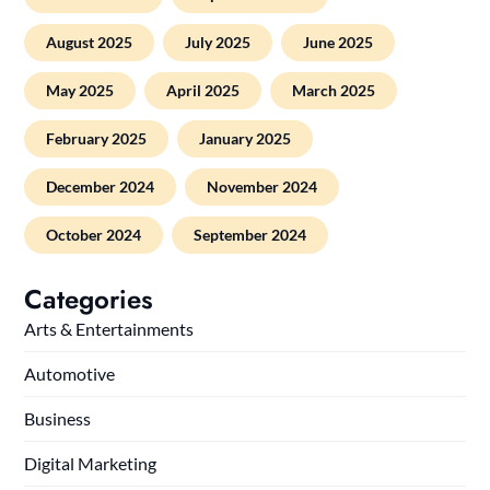
August 2025
July 2025
June 2025
May 2025
April 2025
March 2025
February 2025
January 2025
December 2024
November 2024
October 2024
September 2024
Categories
Arts & Entertainments
Automotive
Business
Digital Marketing