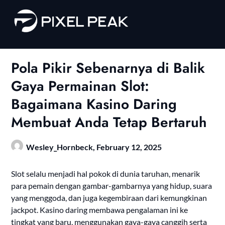
Skip
to
content
Pola Pikir Sebenarnya di Balik
Gaya Permainan Slot:
Bagaimana Kasino Daring
Membuat Anda Tetap Bertaruh
Wesley_Hornbeck,
February 12, 2025
Slot selalu menjadi hal pokok di dunia taruhan, menarik
para pemain dengan gambar-gambarnya yang hidup, suara
yang menggoda, dan juga kegembiraan dari kemungkinan
jackpot. Kasino daring membawa pengalaman ini ke
tingkat yang baru, menggunakan gaya-gaya canggih serta