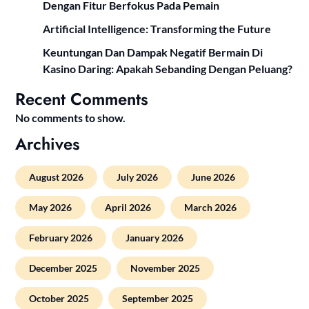
Dengan Fitur Berfokus Pada Pemain
Artificial Intelligence: Transforming the Future
Keuntungan Dan Dampak Negatif Bermain Di
Kasino Daring: Apakah Sebanding Dengan Peluang?
Recent Comments
No comments to show.
Archives
August 2026
July 2026
June 2026
May 2026
April 2026
March 2026
February 2026
January 2026
December 2025
November 2025
October 2025
September 2025