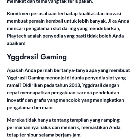
memikat dan tema yang tak terlupakan.
Komitmen perusahaan terhadap kualitas dan inovasi
membuat pemain kembali untuk lebih banyak. Jika Anda
mencari pengalaman slot daring yang mendebarkan,
Playtech adalah penyedia yang pasti tidak boleh Anda
abaikan!
Yggdrasil Gaming
Apakah Anda pernah bertanya-tanya apa yang membuat
Yggdrasil Gaming
menonjol di dunia penyedia slot yang
ramai? Didirikan pada tahun 2013, Yggdrasil dengan
cepat mendapatkan pengakuan karena
pendekatan
inovatif
dan
grafis yang mencolok
yang meningkatkan
pengalaman bermain.
Mereka tidak hanya tentang tampilan yang ramping;
permainannya halus
dan menarik, memastikan Anda
tetap terhibur selama berjam-jam.