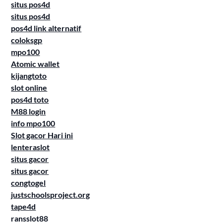
situs pos4d
situs pos4d
pos4d link alternatif
coloksgp
mpo100
Atomic wallet
kijangtoto
slot online
pos4d toto
M88 login
info mpo100
Slot gacor Hari ini
lenteraslot
situs gacor
situs gacor
congtogel
justschoolsproject.org
tape4d
ransslot88