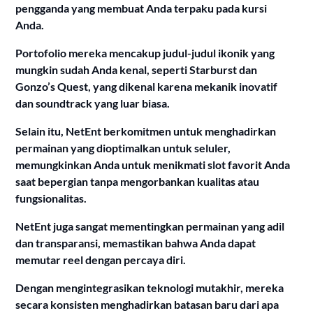
pengganda yang membuat Anda terpaku pada kursi
Anda.
Portofolio mereka mencakup judul-judul ikonik yang
mungkin sudah Anda kenal, seperti Starburst dan
Gonzo’s Quest, yang dikenal karena mekanik inovatif
dan soundtrack yang luar biasa.
Selain itu, NetEnt berkomitmen untuk menghadirkan
permainan yang dioptimalkan untuk seluler
,
memungkinkan Anda untuk menikmati slot favorit Anda
saat bepergian tanpa mengorbankan kualitas atau
fungsionalitas.
NetEnt juga sangat mementingkan
permainan yang adil
dan transparansi, memastikan bahwa Anda dapat
memutar reel dengan percaya diri.
Dengan mengintegrasikan
teknologi mutakhir
, mereka
secara konsisten menghadirkan batasan baru dari apa