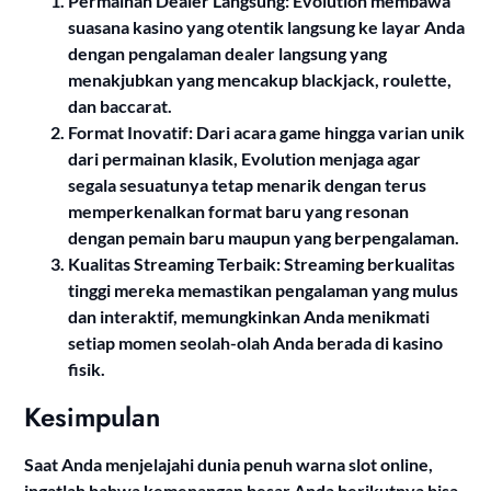
Permainan Dealer Langsung
: Evolution membawa
suasana kasino yang otentik langsung ke layar Anda
dengan pengalaman dealer langsung yang
menakjubkan yang mencakup blackjack, roulette,
dan baccarat.
Format Inovatif
: Dari acara game hingga varian unik
dari permainan klasik, Evolution menjaga agar
segala sesuatunya tetap menarik dengan terus
memperkenalkan format baru yang resonan
dengan pemain baru maupun yang berpengalaman.
Kualitas Streaming Terbaik
: Streaming berkualitas
tinggi mereka memastikan pengalaman yang mulus
dan interaktif, memungkinkan Anda menikmati
setiap momen seolah-olah Anda berada di kasino
fisik.
Kesimpulan
Saat Anda menjelajahi dunia penuh warna
slot online
,
ingatlah bahwa kemenangan besar Anda berikutnya bisa