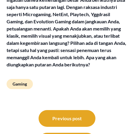
saja hanya satu putaran lagi. Dengan
raksasa industri
seperti Microgaming, NetEnt, Playtech, Yggdrasil
Gaming, dan Evolution Gaming dalam jangkauan Anda,
petualangan menanti. Apakah Anda akan memilih yang
klasik, memilih visual yang menakjubkan, atau terlibat
dalam kegembiraan langsung? Pilihan ada di tangan Anda,
tetapi satu hal yang pasti:
sensasi penemuan
terus
memanggil Anda kembali untuk lebih. Apa yang akan
diungkapkan putaran Anda berikutnya?
Gaming
Post
navigation
Previous post