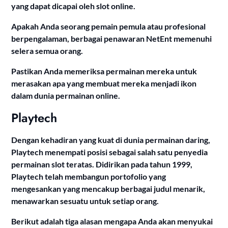
yang dapat dicapai oleh slot online.
Apakah Anda seorang pemain pemula atau profesional
berpengalaman, berbagai penawaran NetEnt memenuhi
selera semua orang.
Pastikan Anda memeriksa permainan mereka untuk
merasakan apa yang membuat mereka menjadi ikon
dalam dunia permainan online.
Playtech
Dengan kehadiran yang kuat di dunia permainan daring,
Playtech menempati posisi sebagai salah satu penyedia
permainan slot teratas. Didirikan pada tahun 1999,
Playtech telah membangun portofolio yang
mengesankan yang mencakup berbagai judul menarik,
menawarkan sesuatu untuk setiap orang.
Berikut adalah tiga alasan mengapa Anda akan menyukai