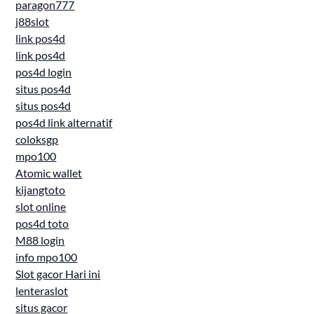
paragon777
j88slot
link pos4d
link pos4d
pos4d login
situs pos4d
situs pos4d
pos4d link alternatif
coloksgp
mpo100
Atomic wallet
kijangtoto
slot online
pos4d toto
M88 login
info mpo100
Slot gacor Hari ini
lenteraslot
situs gacor