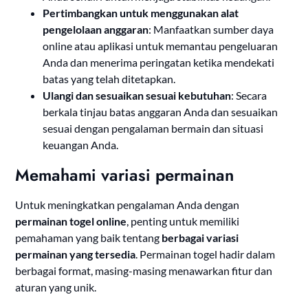
Pertimbangkan untuk menggunakan alat
pengelolaan anggaran
: Manfaatkan sumber daya
online atau aplikasi untuk memantau pengeluaran
Anda dan menerima peringatan ketika mendekati
batas yang telah ditetapkan.
Ulangi dan sesuaikan sesuai kebutuhan
: Secara
berkala tinjau batas anggaran Anda dan sesuaikan
sesuai dengan pengalaman bermain dan situasi
keuangan Anda.
Memahami variasi permainan
Untuk meningkatkan pengalaman Anda dengan
permainan togel online
, penting untuk memiliki
pemahaman yang baik tentang
berbagai variasi
permainan yang tersedia
. Permainan togel hadir dalam
berbagai format, masing-masing menawarkan fitur dan
aturan yang unik.