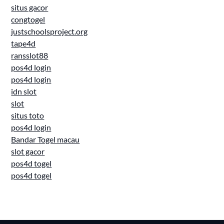
situs gacor
congtogel
justschoolsproject.org
tape4d
ransslot88
pos4d login
pos4d login
idn slot
slot
situs toto
pos4d login
Bandar Togel macau
slot gacor
pos4d togel
pos4d togel