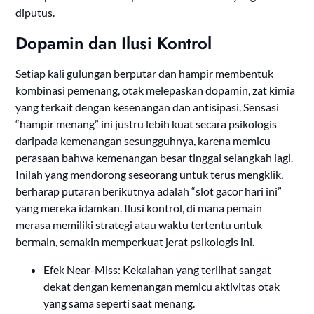
diputus.
Dopamin dan Ilusi Kontrol
Setiap kali gulungan berputar dan hampir membentuk
kombinasi pemenang, otak melepaskan dopamin, zat kimia
yang terkait dengan kesenangan dan antisipasi. Sensasi
“hampir menang” ini justru lebih kuat secara psikologis
daripada kemenangan sesungguhnya, karena memicu
perasaan bahwa kemenangan besar tinggal selangkah lagi.
Inilah yang mendorong seseorang untuk terus mengklik,
berharap putaran berikutnya adalah “slot gacor hari ini”
yang mereka idamkan. Ilusi kontrol, di mana pemain
merasa memiliki strategi atau waktu tertentu untuk
bermain, semakin memperkuat jerat psikologis ini.
Efek Near-Miss: Kekalahan yang terlihat sangat
dekat dengan kemenangan memicu aktivitas otak
yang sama seperti saat menang.