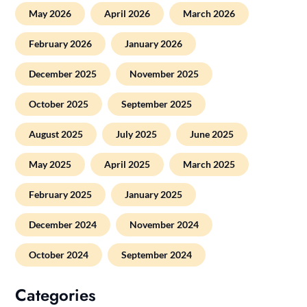
May 2026
April 2026
March 2026
February 2026
January 2026
December 2025
November 2025
October 2025
September 2025
August 2025
July 2025
June 2025
May 2025
April 2025
March 2025
February 2025
January 2025
December 2024
November 2024
October 2024
September 2024
Categories