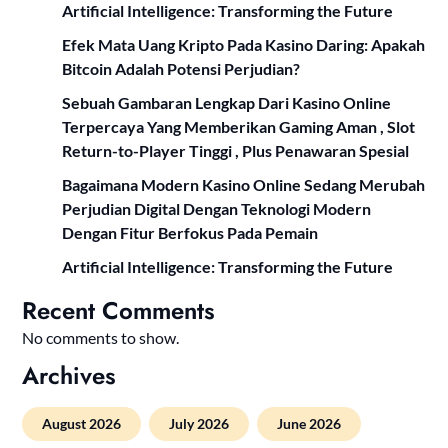
Artificial Intelligence: Transforming the Future
Efek Mata Uang Kripto Pada Kasino Daring: Apakah
Bitcoin Adalah Potensi Perjudian?
Sebuah Gambaran Lengkap Dari Kasino Online
Terpercaya Yang Memberikan Gaming Aman , Slot
Return-to-Player Tinggi , Plus Penawaran Spesial
Bagaimana Modern Kasino Online Sedang Merubah
Perjudian Digital Dengan Teknologi Modern
Dengan Fitur Berfokus Pada Pemain
Artificial Intelligence: Transforming the Future
Recent Comments
No comments to show.
Archives
August 2026
July 2026
June 2026