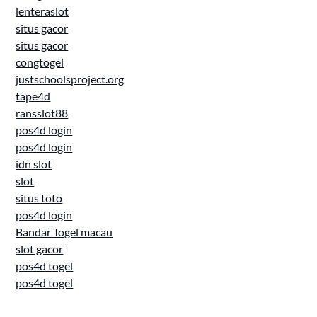
lenteraslot
situs gacor
situs gacor
congtogel
justschoolsproject.org
tape4d
ransslot88
pos4d login
pos4d login
idn slot
slot
situs toto
pos4d login
Bandar Togel macau
slot gacor
pos4d togel
pos4d togel