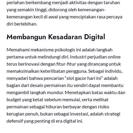
perlahan berkembang menjadi aktivitas dengan taruhan
yang semakin tinggi, didorong oleh kemenangan-
kemenangan kecil di awal yang menciptakan rasa percaya
diri berlebihan.
Membangun Kesadaran Digital
Memahami mekanisme psikologis ini adalah langkah
pertama untuk melindungi diri. Industri perjudian online
terus berinovasi dengan fitur-fitur yang dirancang untuk
memaksimalkan keterlibatan pengguna. Sebagai individu,
menyadari bahwa pencarian “slot gacor hari ini” adalah
bagian dari desain permainan itu sendiri dapat membantu
mengambil langkah mundur. Menetapkan batas waktu dan
budget yang ketat sebelum memulai, serta melihat
permainan sebagai hiburan berbayar dengan risiko
kerugian penuh, bukan sebagai investasi, adalah strategi
defensif yang penting di era digital ini.