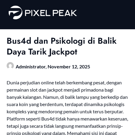
Skip
to
content
Bus4d dan Psikologi di Balik
Daya Tarik Jackpot
Administrator,
November 12, 2025
Dunia perjudian online telah berkembang pesat, dengan
permainan slot dan jackpot menjadi primadona bagi
banyak kalangan. Namun, di balik lampu yang berkedip dan
suara koin yang berdentum, terdapat dinamika psikologis
kompleks yang mendorong pemain untuk terus berputar.
Platform seperti Bus4d tidak hanya menawarkan keseruan,
tetapi juga secara tidak langsung memanfaatkan prinsip-
prinsip psikologi yang dalam. Memahami sisi ini dapat