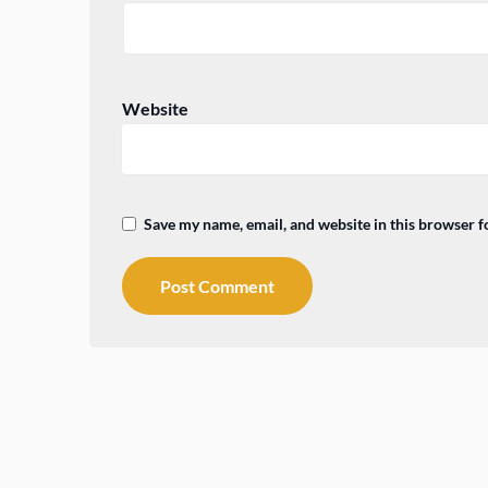
Website
Save my name, email, and website in this browser f