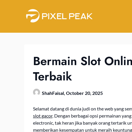
Skip
to
content
Bermain Slot Onlin
Terbaik
ShahFaisal,
October 20, 2025
Selamat datang di dunia judi on the web yang se
slot gacor
. Dengan berbagai opsi permainan yang
electronic, tak heran jika banyak orang tertarik 
memberikan kesempatan untuk meraih keuntung