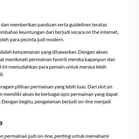
ne dan memberikan panduan serta guidelines teratas
mbahas keuntungan dari berjudi secara on the internet,
 oleh para pecinta judi modern.
 adalah kenyamanan yang ditawarkan. Dengan akses
apat menikmati permainan favorit mereka kapanpun dan
 ini memudahkan para pemain untuk merasa lebih
i.
ragam pilihan permainan yang lebih luas. Dari slot on
in memiliki akses ke berbagai opsi permainan yang dapat
. Dengan begitu, pengalaman berjudi on-line menjadi
e
permainan judi on-line, penting untuk memahami