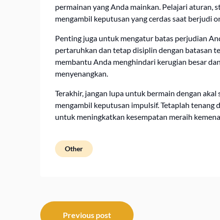
permainan yang Anda mainkan. Pelajari aturan, 
mengambil keputusan yang cerdas saat berjudi on
Penting juga untuk mengatur batas perjudian An
pertaruhkan dan tetap disiplin dengan batasan 
membantu Anda menghindari kerugian besar dan 
menyenangkan.
Terakhir, jangan lupa untuk bermain dengan akal 
mengambil keputusan impulsif. Tetaplah tenang d
untuk meningkatkan kesempatan meraih kemena
Other
Post
Previous post