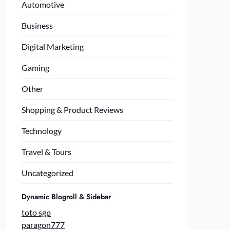
Automotive
Business
Digital Marketing
Gaming
Other
Shopping & Product Reviews
Technology
Travel & Tours
Uncategorized
Dynamic Blogroll & Sidebar
toto sgp
paragon777