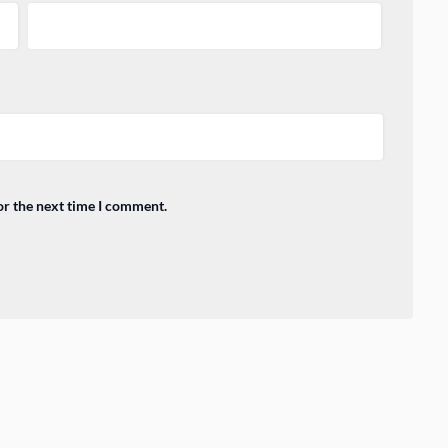
or the next time I comment.