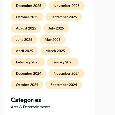
December 2025
November 2025
October 2025
September 2025
August 2025
July 2025
June 2025
May 2025
April 2025
March 2025
February 2025
January 2025
December 2024
November 2024
October 2024
September 2024
Categories
Arts & Entertainments